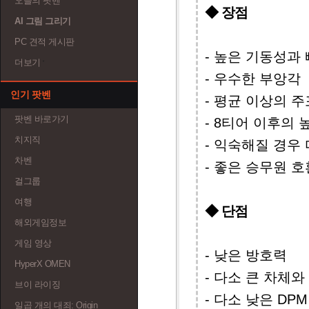
오늘의 팟벤
◆ 장점
AI 그림 그리기
PC 견적 게시판
- 높은 기동성과
더보기
- 우수한 부앙각
인기 팟벤
- 평균 이상의 
팟벤 바로가기
- 8티어 이후의 
치지직
- 익숙해질 경우
차벤
- 좋은 승무원 
걸그룹
여행
◆ 단점
해외게임정보
게임 영상
- 낮은 방호력
HyperX OMEN
- 다소 큰 차체
브이 라이징
- 다소 낮은 DPM
일곱 개의 대죄: Origin