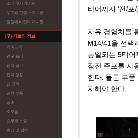
소대 찾기 게시판
티어까지 '전/포
무기와 전쟁사 게시판
월탱에 바란다 게시판
자유 경험치를 
(구) 자료와 정보
M14/41을 선
가이드북
통일되는 5티어까
연구 트리
장전 주포를 사용
전차 정보
전차 랭킹
한다. 물론 부
맵 공략
자해야 한다.
전차 부품
장비
소모품
승무원 스킬
훈장 및 업적