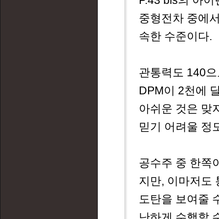
P.43 bis의
중형전차 중에서
속한 수준이다.
관통력도 140으
DPM이 2천에 
아쉬운 것은 맞지
믿기 어려울 정
공수주 중 한쪽
지만, 이마저도 
도탄을 보여줄 수
난하게 수행할 