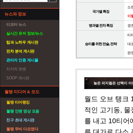
소
국가별 특징
뉴스와 정보
이
리포터 뉴스
병과별 전차 특징
경
실시간 유저 정보/뉴스
티
팁과 노하우 게시판
승리를 위한 전술, 전략
대
전차 분석 게시판
판
관리자 인증 게시물
치지직 팟벤
SOOP 게시판
높은 피지컬은 선택이 아
월탱 미디어 & 모드
월드 오브 탱크 
월탱 티어랭킹
적인 고기동, 물
월탱 인벤 영상 모음
를 내고 10티어
친구 초대 게시판
월탱 무비 다모였다
른 대가로 다소