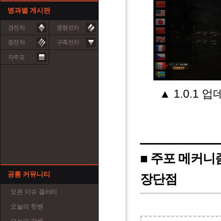
병과별 게시판
경전차
중형전차
중전차
구축전차
자주포
▲ 1.0.1
■ 주포 메커니
공통 커뮤니티
장단점
오픈 이슈 갤러리
오늘의 핫벤