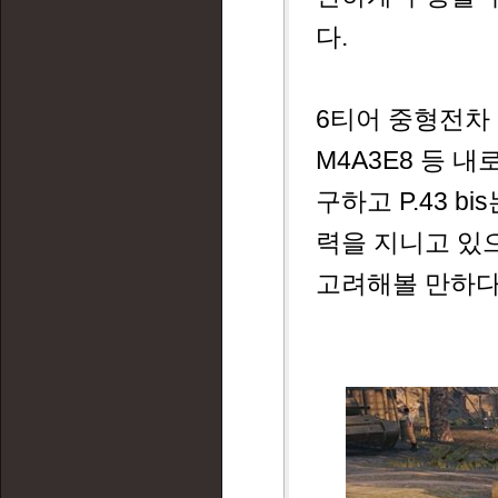
다.
6티어 중형전차 라
M4A3E8 등 
구하고 P.43 
력을 지니고 있
고려해볼 만하다