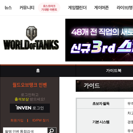
로스트아크
뉴스
커뮤니티
게임캘린더
게이머존
라이브/
기대평 이벤트
홈
가이드북
월드오브탱크 인벤
로그인하고
출석보상
받으세요!
초보자 필독
무
로그인
차
회원가입
ID/PW 찾기
기본 시스템
경
무