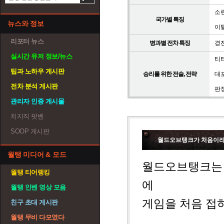
소
국가별 특징
뉴스와 정보
이
리포터 뉴스
병과별 전차 특징
경
실시간 유저 정보/뉴스
티
팁과 노하우 게시판
승리를 위한 전술, 전략
대
전차 분석 게시판
판
관리자 인증 게시물
치지직 팟벤
SOOP 게시판
월드오브탱크가 처음이라면
월탱 미디어 & 모드
월드오브탱크는 
월탱 티어랭킹
에
월탱 인벤 영상 모음
게임을 처음 접
친구 초대 게시판
월탱 무비 다모였다