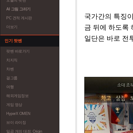
오늘의 팟벤
AI 그림 그리기
국가간의 특징이
PC 견적 게시판
금 뒤에 하도록
더보기
일단은 바로 전
인기 팟벤
팟벤 바로가기
치지직
차벤
걸그룹
여행
해외게임정보
게임 영상
HyperX OMEN
브이 라이징
일곱 개의 대죄: Origin