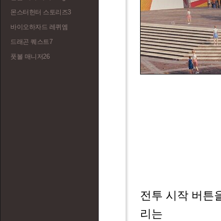
몬스터헌터 스토리즈3
바이오하자드 레퀴엠
드래곤 퀘스트7
풋볼 매니저26
전투 시작 버튼을
리는