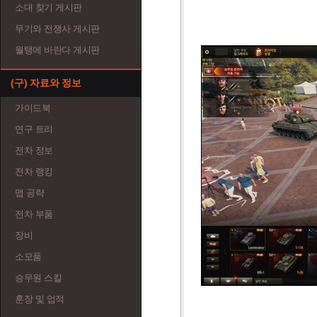
소대 찾기 게시판
무기와 전쟁사 게시판
월탱에 바란다 게시판
(구) 자료와 정보
가이드북
연구 트리
전차 정보
전차 랭킹
맵 공략
전차 부품
장비
소모품
승무원 스킬
훈장 및 업적