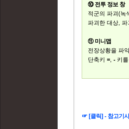
⑩ 전투 정보 창
적군의 파괴(녹색
파괴한 대상, 
⑪ 미니맵
전장상황을 파악
단축키
=
,
-
키를
☞ [클릭] - 참고