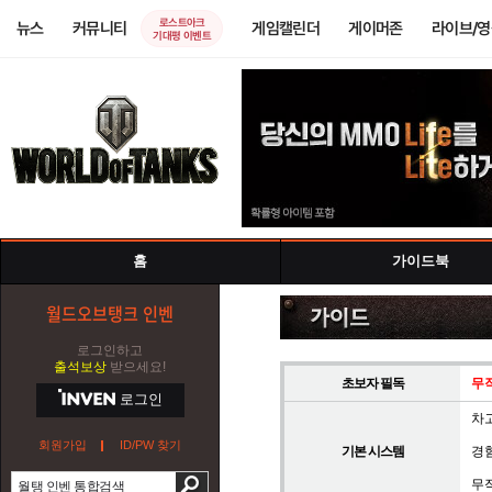
로스트아크
뉴스
커뮤니티
게임캘린더
게이머존
라이브/
기대평 이벤트
홈
가이드북
월드오브탱크 인벤
로그인하고
출석보상
받으세요!
초보자 필독
무
로그인
차
회원가입
ID/PW 찾기
기본 시스템
경
무